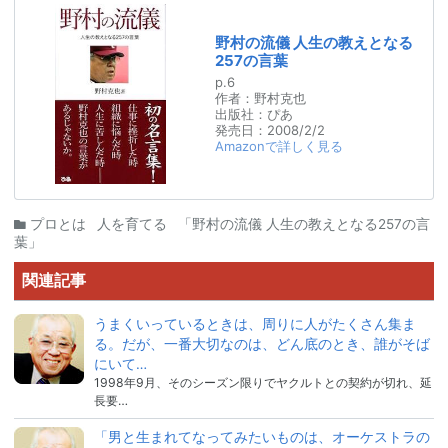
野村の流儀 人生の教えとなる
257の言葉
p.
6
作者：
野村克也
出版社：
ぴあ
発売日：
2008/2/2
Amazonで詳しく見る
プロとは
人を育てる
「野村の流儀 人生の教えとなる257の言
葉」
関連記事
うまくいっているときは、周りに人がたくさん集ま
る。だが、一番大切なのは、どん底のとき、誰がそば
にいて…
1998年9月、そのシーズン限りでヤクルトとの契約が切れ、延
長要…
「男と生まれてなってみたいものは、オーケストラの