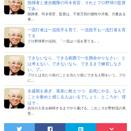
指揮者と連合艦隊の司令長官、それとプロ野球の監督
であ…
指揮者、司令長官、監督は、千差万別の個性や才能、力量ある
者…
一流打者は一流投手を育て、一流投手も一流打者を育
てる
プロ野球界の法則。「一流は一流を育てる」。
できないなら、できる範囲で一生懸命やりなさい、と
は考えない。できないなら、できるまで練習しなさ
い。プ…
プロとは当たり前のことを当たり前にできる人間をいう。プロ
に…
全盛期を過ぎ、落差に耐えつつ、必死にやる、なんて
ことを惨めと感じる人はいるでしょう。ところが、僕
はそ…
自分の人生を納得するまでやり遂げる。これこそが野村流の美
意…